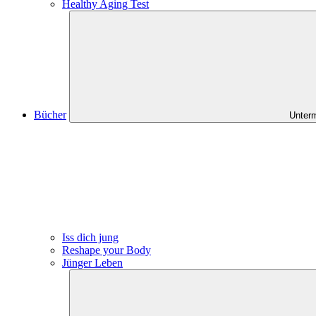
Healthy Aging Test
Bücher
Unter
Iss dich jung
Reshape your Body
Jünger Leben