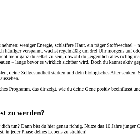
nzunehmen: weniger Energie, schlaffere Haut, ein träger Stoffwechsel – 
dich häufiger verspannt, wachst regelmäßig um drei Uhr morgens auf od
icht mehr ganz du selbst zu sein, obwohl du „eigentlich alles richtig m
bauen – lange bevor es wirklich sichtbar wird. Doch du kannst aktiv ge
len, deine Zellgesundheit stärken und dein biologisches Alter senken. S
 aussehen.
iches Programm, das dir zeigt, wie du deine Gene positiv beeinflusst un
lbst zu werden?
 dich tun? Dann bist du hier genau richtig. Nutze das 10 Jahre jünger 
st, in jeder Phase deines Lebens zu strahlen!