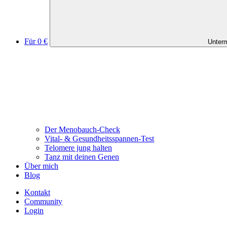
Für 0 €
Unterm
Der Menobauch-Check
Vital- & Gesundheitsspannen-Test
Telomere jung halten
Tanz mit deinen Genen
Über mich
Blog
Kontakt
Community
Login